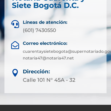
Siete Bogotá D.C.
Líneas de atención:

(601) 7430550
Correo electrónico:

cuarentaysietebogota@supernotariado.gov
notaria47@notaria47.net
Dirección:

Calle 101 N° 45A - 32