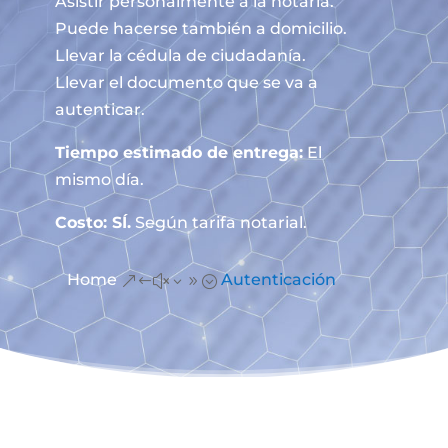
Asistir personalmente a la notaría.
Puede hacerse también a domicilio.
Llevar la cédula de ciudadanía.
Llevar el documento que se va a
autenticar.
Tiempo estimado de entrega:
El
mismo día.
Costo: SÍ.
Según tarifa notarial.
Home
Autenticación
&#x39;