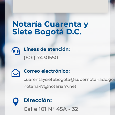
Notaría Cuarenta y
Siete Bogotá D.C.
Líneas de atención:

(601) 7430550
Correo electrónico:

cuarentaysietebogota@supernotariado.gov
notaria47@notaria47.net
Dirección:

Calle 101 N° 45A - 32