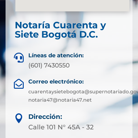
Notaría Cuarenta y
Siete Bogotá D.C.
Líneas de atención:

(601) 7430550
Correo electrónico:

cuarentaysietebogota@supernotariado.gov
notaria47@notaria47.net
Dirección:

Calle 101 N° 45A - 32