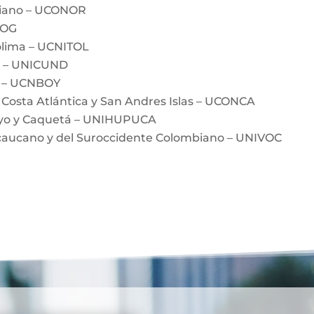
biano – UCONOR
BOG
olima – UCNITOL
a – UNICUND
á – UCNBOY
 Costa Atlántica y San Andres Islas – UCONCA
ayo y Caquetá – UNIHUPUCA
ecaucano y del Suroccidente Colombiano – UNIVOC