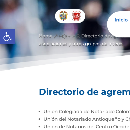
Inicio
Abrir barra de herramientas
Home
Directorio de agremia
&#x39;
asociaciones y otros grupos de interés
Directorio de agrem
Unión Colegiada de Notariado Colo
Unión del Notariado Antioqueño y 
Unión de Notarios del Centro Occi