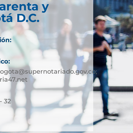
arenta y
tá D.C.
ión:
ico:
bogota@supernotariado.gov.co;
ia47.net
- 32