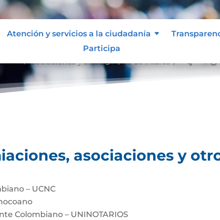
Atención y servicios a la ciudadanía
Transparen
Participa
ciones, asociaciones y otros grupos de interés
&#x39;
iaciones, asociaciones y otr
mbiano – UCNC
Chocoano
dente Colombiano – UNINOTARIOS