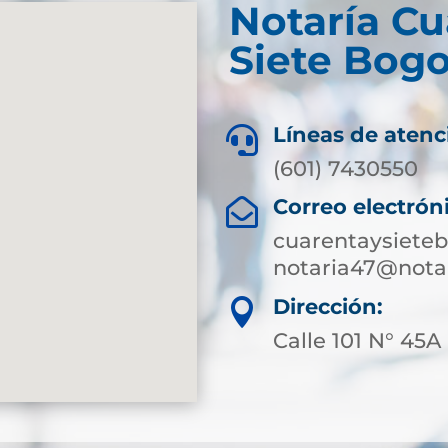
Notaría Cu
Siete Bogo
Líneas de atenc

(601) 7430550
Correo electrón

cuarentaysiete
notaria47@notar
Dirección:

Calle 101 N° 45A 