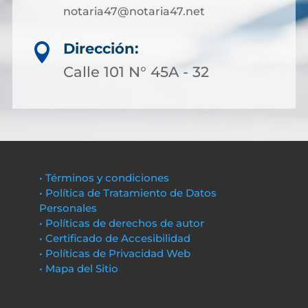
notaria47@notaria47.net
Dirección:

Calle 101 N° 45A - 32
• Términos y condiciones
• Política de Tratamiento de Datos
Personales
• Políticas de derechos de autor
• Certificado de Accesibilidad
• Políticas de Privacidad Web
• Mapa del Sitio