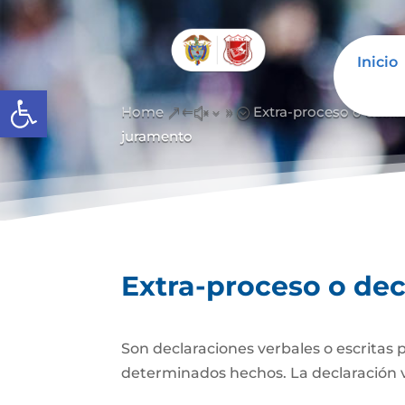
Inicio
Abrir barra de herramientas
Home
Extra-proceso o decla
&#x39;
juramento
Extra-proceso o dec
Son declaraciones verbales o escritas 
determinados hechos. La declaración verb