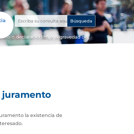
cia
ceso o declaración bajo la gravedad de
e juramento
juramento la existencia de
nteresado.