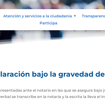
Atención y servicios a la ciudadanía
Transparen
Participa
ración bajo la gravedad de juramento
Extra-pro
&#x39;
laración bajo la gravedad d
presentadas ante el notario en las que se asegura bajo 
al se transcribe en la notaría y la escrita la lleva el i