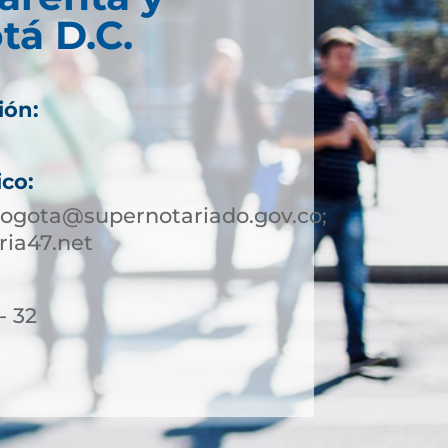
tá D.C.
ión:
ico:
bogota@supernotariado.gov.co;
ia47.net
- 32