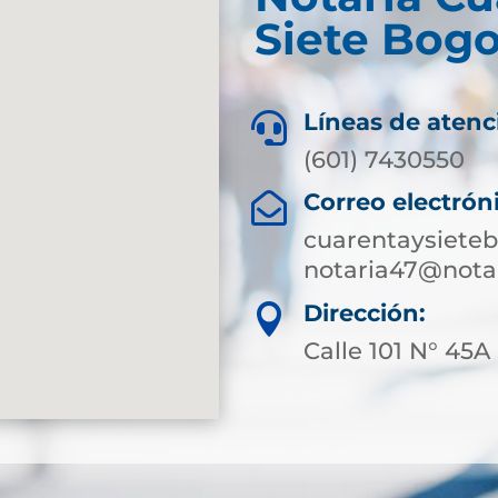
Siete Bogo
Líneas de atenc

(601) 7430550
Correo electrón

cuarentaysiete
notaria47@notar
Dirección:

Calle 101 N° 45A 