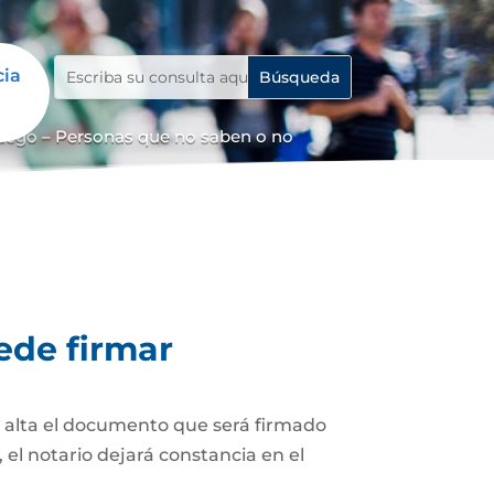
cia
uego – Personas que no saben o no
ede firmar
z alta el documento que será firmado
el notario dejará constancia en el