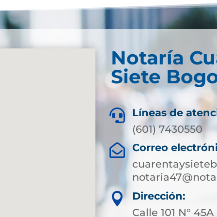
Notaría Cu
Siete Bogo
Líneas de atenc

(601) 7430550
Correo electrón

cuarentaysiete
notaria47@notar
Dirección:

Calle 101 N° 45A 