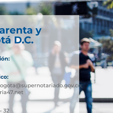
arenta y
tá D.C.
ión:
ico:
bogota@supernotariado.gov.co;
ia47.net
- 32