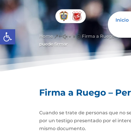
Inicio
Abrir barra de herramientas
Home
Firma a Ruego- perso
&#x39;
puede firmar
Firma a Ruego – Pe
Cuando se trate de personas que no se
por un testigo presentado por el inter
mismo documento.