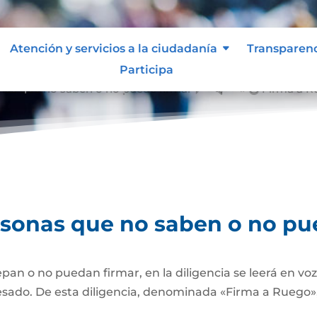
Atención y servicios a la ciudadanía
Transparen
Participa
nas que no saben o no puede firmar
Firma a R
&#x39;
rsonas que no saben o no pu
pan o no puedan firmar, en la diligencia se leerá en vo
esado. De esta diligencia, denominada «Firma a Ruego», 