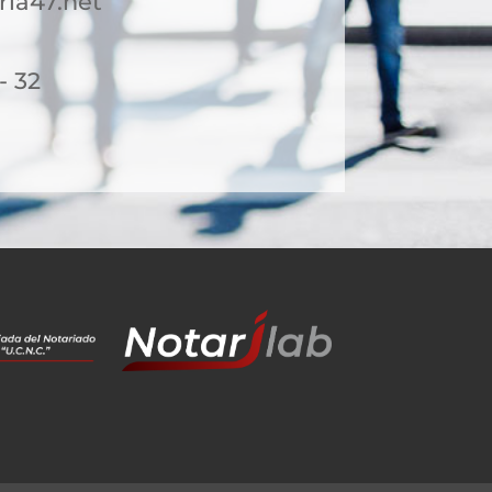
ia47.net
- 32