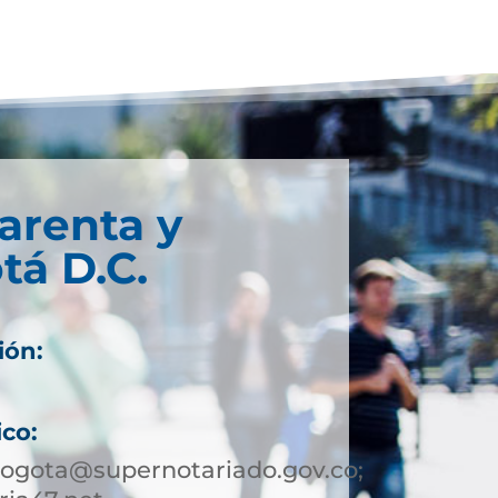
arenta y
tá D.C.
ión:
ico:
bogota@supernotariado.gov.co;