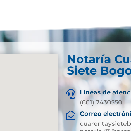
Notaría Cu
Siete Bogo
Líneas de atenc

(601) 7430550
Correo electrón

cuarentaysiete