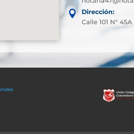
notaria47@notar
Dirección:

Calle 101 N° 45A 
onales