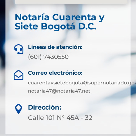
Notaría Cuarenta y
Siete Bogotá D.C.
Líneas de atención:

(601) 7430550
Correo electrónico:

cuarentaysietebogota@supernotariado.gov
notaria47@notaria47.net
Dirección:

Calle 101 N° 45A - 32