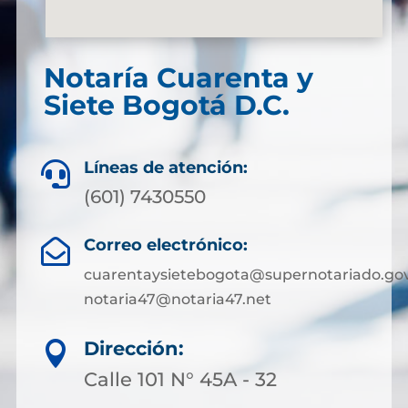
Notaría Cuarenta y
Siete Bogotá D.C.
Líneas de atención:

(601) 7430550
Correo electrónico:

cuarentaysietebogota@supernotariado.gov
notaria47@notaria47.net
Dirección:

Calle 101 N° 45A - 32