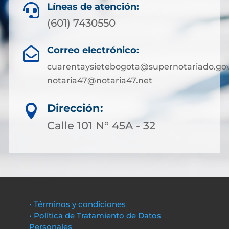
Líneas de atención:

(601) 7430550
Correo electrónico:

cuarentaysietebogota@supernotariado.gov
notaria47@notaria47.net
Dirección:

Calle 101 N° 45A - 32
• Términos y condiciones
• Política de Tratamiento de Datos
Personales