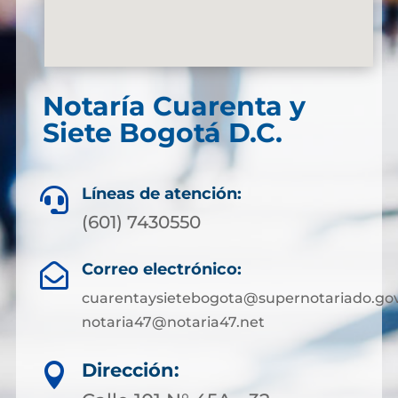
Notaría Cuarenta y
Siete Bogotá D.C.
Líneas de atención:

(601) 7430550
Correo electrónico:

cuarentaysietebogota@supernotariado.gov
notaria47@notaria47.net
Dirección:
