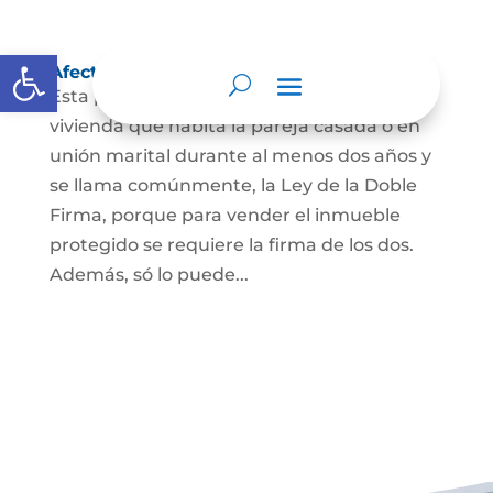
Abrir barra de herramientas
Afectación a Vivienda familiar
Esta protección la ordena la ley sobre la
vivienda que habita la pareja casada o en
unión marital durante al menos dos años y
se llama comúnmente, la Ley de la Doble
Firma, porque para vender el inmueble
protegido se requiere la firma de los dos.
Además, só lo puede...