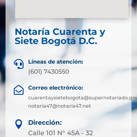
Notaría Cuarenta y
Siete Bogotá D.C.
Líneas de atención:

(601) 7430550
Correo electrónico:

cuarentaysietebogota@supernotariado.gov
notaria47@notaria47.net
Dirección:

Calle 101 N° 45A - 32