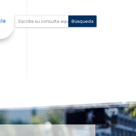
cia
 en