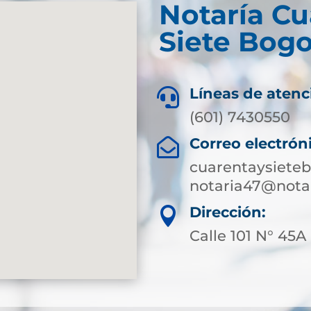
Notaría Cu
Siete Bogo
Líneas de atenc

(601) 7430550
Correo electrón

cuarentaysiete
notaria47@notar
Dirección:

Calle 101 N° 45A 