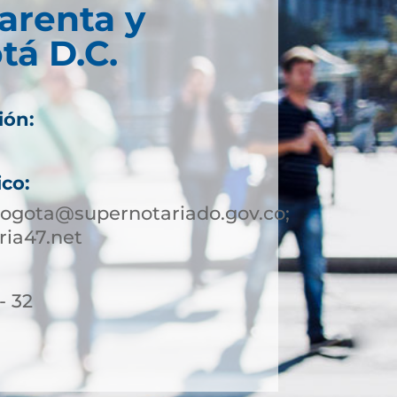
arenta y
tá D.C.
ión:
ico:
bogota@supernotariado.gov.co;
ia47.net
- 32