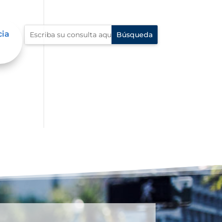
cia
al