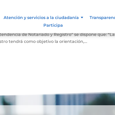
 lo vigilan
Atención y servicios a la ciudadanía
Transparen
Participa
ro En el Artículo 4 del Decreto 2723 de 2014, “Por el cu
ntendencia de Notariado y Registro” se dispone que: “La
ro tendrá como objetivo la orientación,...