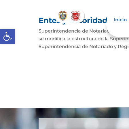
Entes y autoridades que
Inicio
Abrir barra de herramientas
Superintendencia de Notariado y Regist
se modifica la estructura de la Superi
Superintendencia de Notariado y Regist