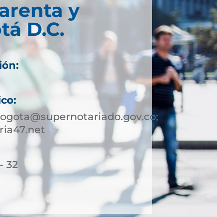
arenta y
tá D.C.
ión:
ico:
bogota@supernotariado.gov.co;
ia47.net
- 32