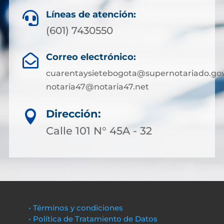
Líneas de atención:

(601) 7430550
Correo electrónico:

cuarentaysietebogota@supernotariado.gov
notaria47@notaria47.net
Dirección:

Calle 101 N° 45A - 32
• Términos y condiciones
• Política de Tratamiento de Datos