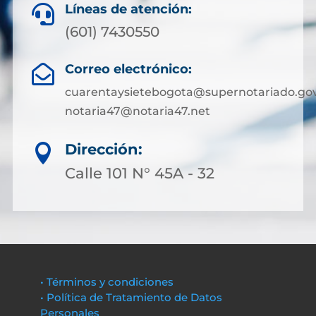
Líneas de atención:

(601) 7430550
Correo electrónico:

cuarentaysietebogota@supernotariado.gov
notaria47@notaria47.net
Dirección:

Calle 101 N° 45A - 32
• Términos y condiciones
• Política de Tratamiento de Datos
Personales