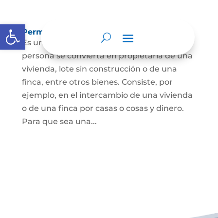
Abrir barra de herramientas
Permuta de Inmuebles
Es uno de los contratos para que una
persona se convierta en propietaria de una
vivienda, lote sin construcción o de una
finca, entre otros bienes. Consiste, por
ejemplo, en el intercambio de una vivienda
o de una finca por casas o cosas y dinero.
Para que sea una...