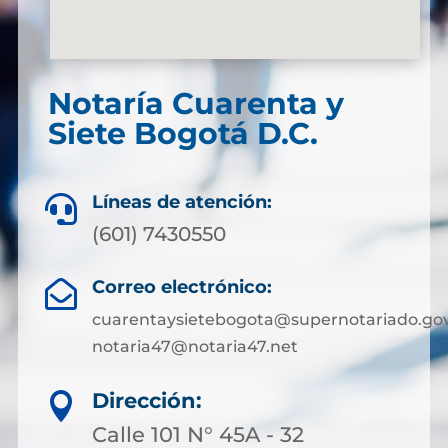
Notaría Cuarenta y
Siete Bogotá D.C.
Líneas de atención:

(601) 7430550
Correo electrónico:

cuarentaysietebogota@supernotariado.gov
notaria47@notaria47.net
Dirección:

Calle 101 N° 45A - 32