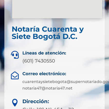
Notaría Cuarenta y
Siete Bogotá D.C.
Líneas de atención:

(601) 7430550
Correo electrónico:

cuarentaysietebogota@supernotariado.gov
notaria47@notaria47.net
Dirección:
