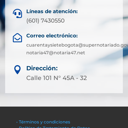
Líneas de atención:

(601) 7430550
Correo electrónico:

cuarentaysietebogota@supernotariado.gov
notaria47@notaria47.net
Dirección:

Calle 101 N° 45A - 32
• Términos y condiciones